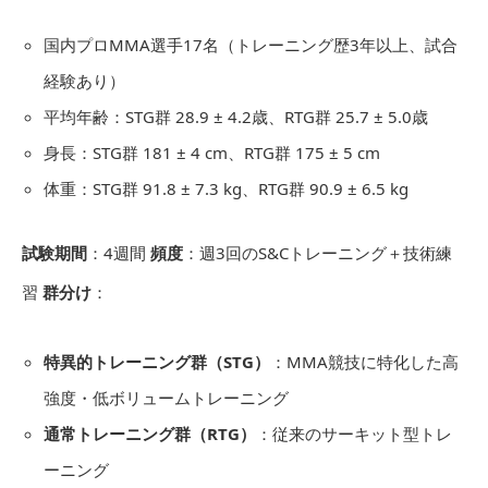
国内プロMMA選手17名（トレーニング歴3年以上、試合
経験あり）
平均年齢：STG群 28.9 ± 4.2歳、RTG群 25.7 ± 5.0歳
身長：STG群 181 ± 4 cm、RTG群 175 ± 5 cm
体重：STG群 91.8 ± 7.3 kg、RTG群 90.9 ± 6.5 kg
試験期間
：4週間
頻度
：週3回のS&Cトレーニング＋技術練
習
群分け
：
特異的トレーニング群（STG）
：MMA競技に特化した高
強度・低ボリュームトレーニング
通常トレーニング群（RTG）
：従来のサーキット型トレ
ーニング