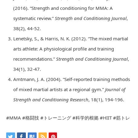
(2016). “Strength and conditioning for MMA: A
systematic review.”
Strength and Conditioning Journal
,
38(2), 44-52.
Lenetsky, S., & Harris, N. K. (2012). “The mixed martial
arts athlete: A physiological profile and training
recommendations.”
Strength and Conditioning Journal
,
34(1), 32-47.
Amtmann, J. A. (2004). “Self-reported training methods
of mixed martial artists at a regional gym.”
Journal of
Strength and Conditioning Research
, 18(1), 194-196.
#MMA #格闘技 #トレーニング #科学的根拠 #HIIT #筋トレ